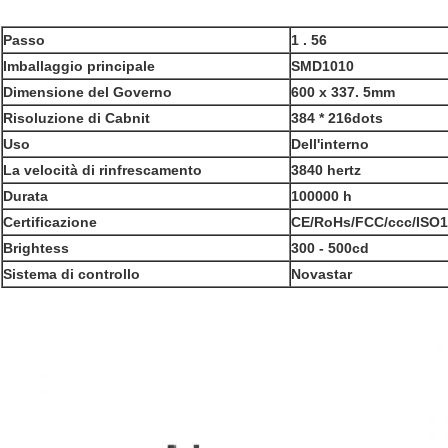
Passo
1 . 56
Imballaggio principale
SMD1010
Dimensione del Governo
600 x 337. 5mm
Risoluzione di Cabnit
384 * 216dots
Uso
Dell'interno
La velocità di rinfrescamento
3840 hertz
Durata
100000 h
Certificazione
CE/RoHs/FCC/ccc/ISO1
Brightess
300 - 500cd
Sistema di controllo
Novastar