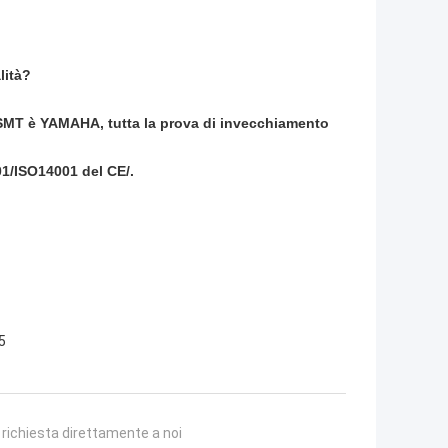
lità?
di SMT è YAMAHA, tutta la prova di invecchiamento
01/ISO14001 del CE/.
5
a richiesta direttamente a noi