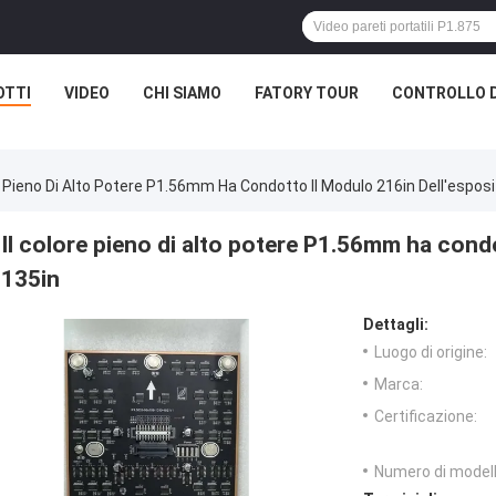
OTTI
VIDEO
CHI SIAMO
FATORY TOUR
CONTROLLO D
re Pieno Di Alto Potere P1.56mm Ha Condotto Il Modulo 216in Dell'espos
Il colore pieno di alto potere P1.56mm ha cond
135in
Dettagli:
Luogo di origine:
Marca:
Certificazione:
Numero di modell