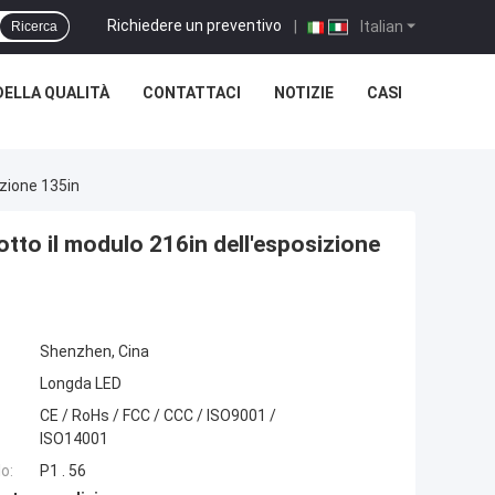
Richiedere un preventivo
|
Italian
Ricerca
ELLA QUALITÀ
CONTATTACI
NOTIZIE
CASI
izione 135in
otto il modulo 216in dell'esposizione
Shenzhen, Cina
Longda LED
CE / RoHs / FCC / CCC / ISO9001 /
ISO14001
o:
P1 . 56