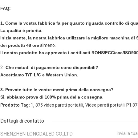
FAQ:
1. Come la vostra fabbrica fa per quanto riguarda controllo di qua
La qualità è priorità.
Inizialmente, la nostra fabbrica utilizzare la migliore macchina 
dei prodotti 48 ore
almeno.
Il nostro prodotto ha approvato i certificati ROHS/FCC/ccc/ISO90
2 .
Che metodi di pagamento sono disponibili?
Accettiamo T/T, L/C e Western Union.
3. Provate tutte le vostre merci prima della consegna?
Sì, abbiamo prova di 100% prima della consegna.
,
,
Prodotto Tag:
1
875 video pareti portatili
Video pareti portatili P1.87
Dettagli di contatto
SHENZHEN LONGDALED CO.,LTD
Invia la tu