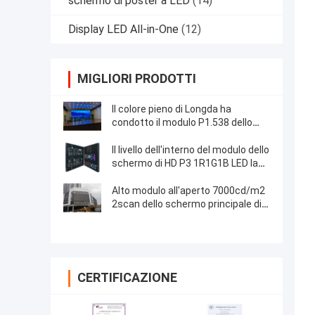
schermo di poster a LED
(14)
Display LED All-in-One
(12)
MIGLIORI PRODOTTI
Il colore pieno di Longda ha
condotto il modulo P1.538 dello
schermo
Il livello dell'interno del modulo dello
schermo di HD P3 1R1G1B LED la
velocità di rinfrescamento 3840Hz
per la chiesa
Alto modulo all'aperto 7000cd/m2
2scan dello schermo principale di
luminosità P8
CERTIFICAZIONE