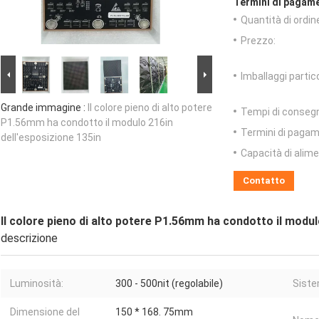
Termini di pagame
Quantità di ordin
Prezzo:
Imballaggi partico
Grande immagine :
Il colore pieno di alto potere
Tempi di conseg
P1.56mm ha condotto il modulo 216in
Termini di pagam
dell'esposizione 135in
Capacità di alim
Contatto
Il colore pieno di alto potere P1.56mm ha condotto il modul
descrizione
Luminosità:
300 - 500nit (regolabile)
Siste
Dimensione del
150 * 168. 75mm