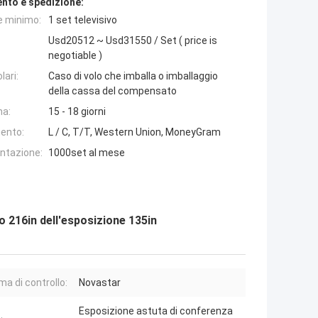
nto e spedizione:
e minimo:
1 set televisivo
Usd20512 ~ Usd31550 / Set ( price is
negotiable )
lari:
Caso di volo che imballa o imballaggio
della cassa del compensato
na:
15 - 18 giorni
ento:
L / C, T/T, Western Union, MoneyGram
entazione:
1000set al mese
o 216in dell'esposizione 135in
ma di controllo:
Novastar
Esposizione astuta di conferenza