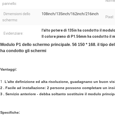
Nome
pannello:
Dimensioni dello
108inch/135inch/162inch/216inch
Pixel:
schermo:
l'alto potere di 135in ha condotto il modul
Evidenziare:
Il colore pieno di P1.56mm ha condotto il 
Modulo P1 dello schermo principale. 56 150 * 168. il tipo dell
ha condotto gli schermi
Vantaggi:
1 .
L'alte definizione ed alta risoluzione, guadagnano un buon visial
2 . Facile ad installazione: 2 persone possono completare un ins
3 . Servizio anteriore - debba soltanto sostituire il modulo princip
Specifiche: