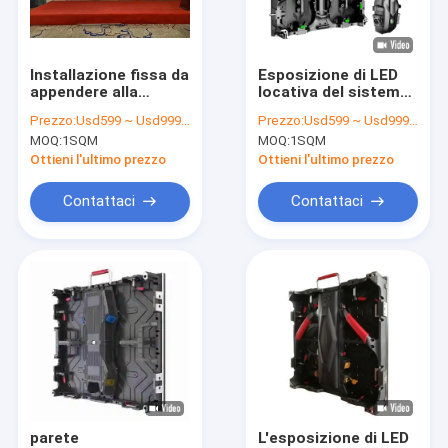
Chi siamo
Fatory Tour
Installazione fissa da
Esposizione di LED
appendere alla
locativa del sistema
Controllo della qualità
parete per il noleggio
3.91mm di Novastar
Prezzo:
Usd599 ~ Usd999 / Sqm ( Price is negotiable )
Prezzo:
Usd599 ~ Usd999 / Sqm ( Price is negotiable )
di schermi a LED in
angolo di visione di
MOQ:
1SQM
MOQ:
1SQM
scala di grigi a 14 bit
140 gradi
Contattaci
Ottieni l'ultimo prezzo
Ottieni l'ultimo prezzo
Notizie
Contattaci
Contattaci
Casi
Esposizione di LED locativa
esposizione di LED curva
Piccola esposizione di LED del pixel
parete
L'esposizione di LED