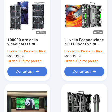
100000 ore della
Il livello l'esposizione
video parete di
di LED locativa di
durata della vita LED
velocità di
Prezzo:
Usd599 ~ Usd999 / Sqm ( Price is negotiable )
Prezzo:
Usd599 ~ Usd999 / Sqm ( Price is negotiable )
di temperatura del
rinfrescamento
MOQ:
1SQM
MOQ:
1SQM
colore locativa
3840Hz 14bit Gray
6500K
Scale
Ottieni l'ultimo prezzo
Ottieni l'ultimo prezzo
Contattaci
Contattaci
Casa
Prodotti
Video