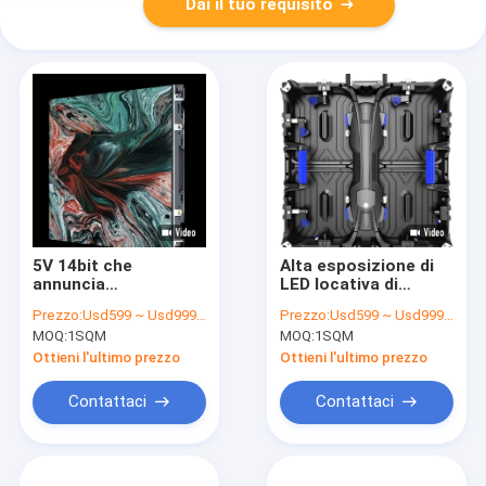
Dai il tuo requisito
5V 14bit che
Alta esposizione di
annuncia
LED locativa di
l'esposizione di LED
luminosità 500cd
Prezzo:
Usd599 ~ Usd999 / Sqm ( Price is negotiable )
Prezzo:
Usd599 ~ Usd999 / Sqm ( Price is negotiable )
per il Governo
4500cd per gli eventi
MOQ:
1SQM
MOQ:
1SQM
locativo di
all'aperto
500mmx500mm
Ottieni l'ultimo prezzo
Ottieni l'ultimo prezzo
Contattaci
Contattaci