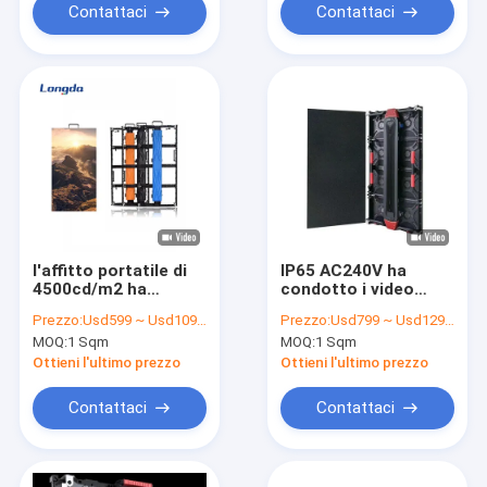
Contattaci
Contattaci
l'affitto portatile di
IP65 AC240V ha
4500cd/m2 ha
condotto i video
condotto
pannelli di parete
Prezzo:
Usd599 ~ Usd1099 / Sqm ( price is negotiable )
Prezzo:
Usd799 ~ Usd1299 / Sqm ( price is negotiable )
l'esposizione RoHs il
P2.9 ROHS
MOQ:
1 Sqm
MOQ:
1 Sqm
ccc IP43
Ottieni l'ultimo prezzo
Ottieni l'ultimo prezzo
Contattaci
Contattaci