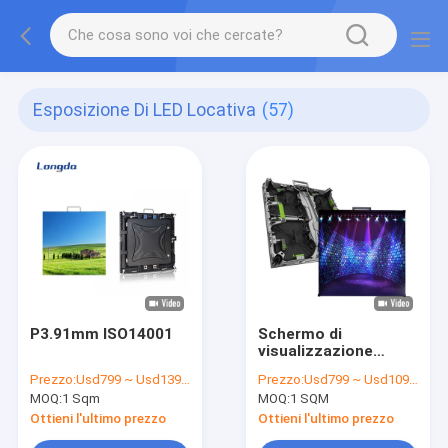
Esposizione Di LED Locativa
(57)
P3.91mm ISO14001
Schermo di
visualizzazione
dell'interno locativo
Prezzo:
Usd799 ~ Usd1399 / Sqm ( price is negotiable )
Prezzo:
Usd799 ~ Usd1099 / Sqm ( price is negotiable )
del LED di colore
MOQ:
1 Sqm
MOQ:
1 SQM
pieno P3.91 della
fase di HD
Ottieni l'ultimo prezzo
Ottieni l'ultimo prezzo