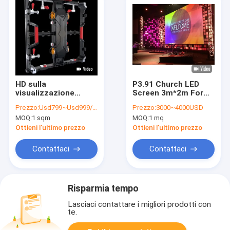
HD sulla
P3.91 Church LED
visualizzazione
Screen 3m*2m For
all'aperto di velocità
Worship, Sermons,
Prezzo:
Usd799~Usd999/Sqm( Price is negotiable)
Prezzo:
3000~4000USD
di rinfrescamento
And Live Events
MOQ:
1 sqm
MOQ:
1 mq
3840Hz P3.91
Indoor& 1R1G1B LED
Ottieni l'ultimo prezzo
Ottieni l'ultimo prezzo
Contattaci
Contattaci
Risparmia tempo
Lasciaci contattare i migliori prodotti con
te.