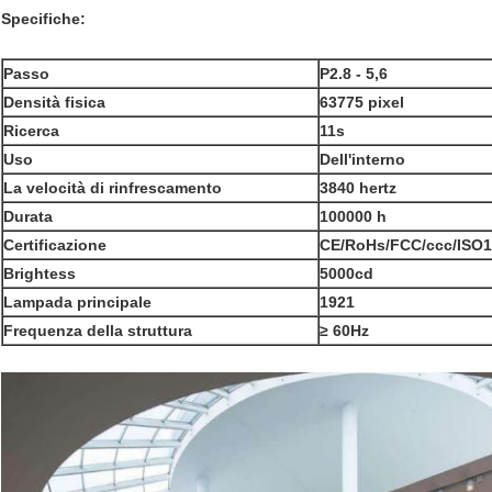
Specifiche:
Passo
P2.8 - 5,6
Densità fisica
63775 pixel
Ricerca
11s
Uso
Dell'interno
La velocità di rinfrescamento
3840 hertz
Durata
100000 h
Certificazione
CE/RoHs/FCC/ccc/ISO1
Brightess
5000cd
Lampada principale
1921
Frequenza della struttura
≥ 60Hz