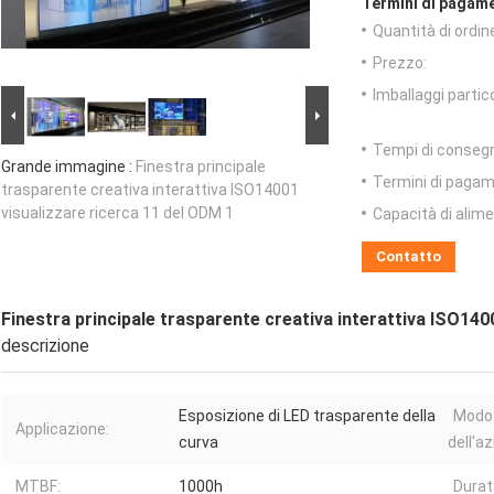
Termini di pagame
Quantità di ordin
Prezzo:
Imballaggi partico
Tempi di conseg
Grande immagine :
Finestra principale
Termini di pagam
trasparente creativa interattiva ISO14001
visualizzare ricerca 11 del ODM 1
Capacità di alim
Contatto
Finestra principale trasparente creativa interattiva ISO140
descrizione
Esposizione di LED trasparente della
Modo
Applicazione:
curva
dell'a
MTBF:
1000h
Durat