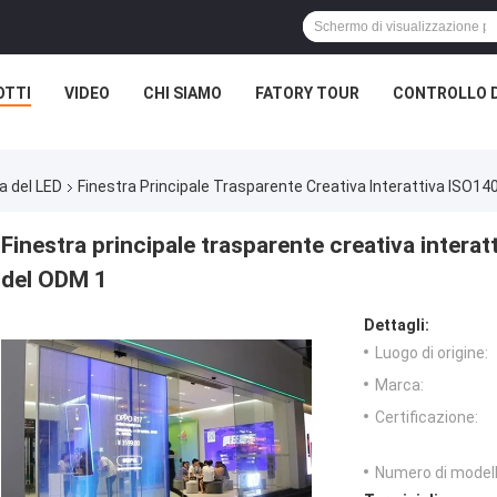
OTTI
VIDEO
CHI SIAMO
FATORY TOUR
CONTROLLO D
a del LED
Finestra Principale Trasparente Creativa Interattiva ISO14
Finestra principale trasparente creativa intera
del ODM 1
Dettagli:
Luogo di origine:
Marca:
Certificazione:
Numero di modell