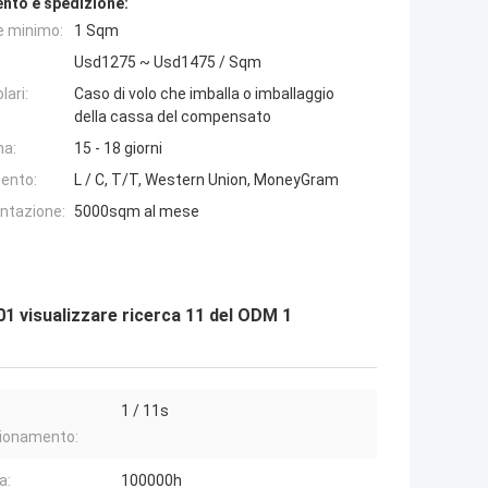
nto e spedizione:
e minimo:
1 Sqm
Usd1275 ~ Usd1475 / Sqm
lari:
Caso di volo che imballa o imballaggio
della cassa del compensato
na:
15 - 18 giorni
ento:
L / C, T/T, Western Union, MoneyGram
entazione:
5000sqm al mese
01 visualizzare ricerca 11 del ODM 1
1 / 11s
zionamento:
a:
100000h