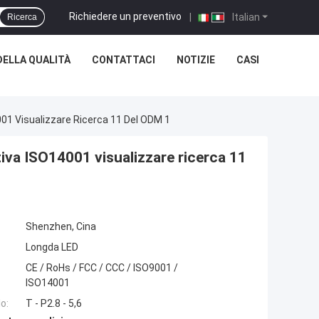
Richiedere un preventivo
|
Italian
Ricerca
ELLA QUALITÀ
CONTATTACI
NOTIZIE
CASI
001 Visualizzare Ricerca 11 Del ODM 1
ttiva ISO14001 visualizzare ricerca 11
Shenzhen, Cina
Longda LED
CE / RoHs / FCC / CCC / ISO9001 /
ISO14001
o:
T - P2.8 - 5,6