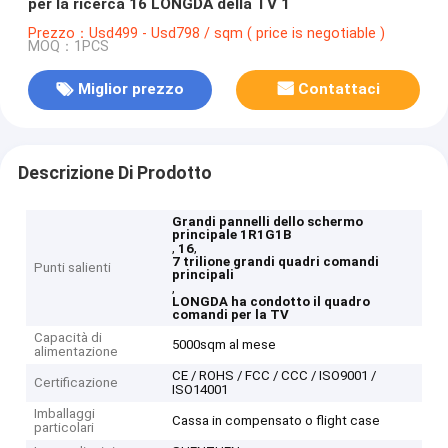
per la ricerca 16 LONGDA della TV 1
Prezzo：Usd499 - Usd798 / sqm ( price is negotiable )
MOQ：1PCS
Miglior prezzo
Contattaci
Descrizione Di Prodotto
Grandi pannelli dello schermo
principale 1R1G1B
,
,
16
7 trilione grandi quadri comandi
Punti salienti
principali
,
LONGDA ha condotto il quadro
comandi per la TV
Capacità di
5000sqm al mese
alimentazione
CE / ROHS / FCC / CCC / ISO9001 /
Certificazione
ISO14001
Imballaggi
Cassa in compensato o flight case
particolari