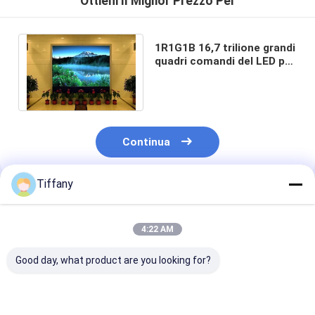
Ottieni Il Miglior Prezzo Per
1R1G1B 16,7 trilione grandi
quadri comandi del LED per
la ricerca 16 LONGDA della
TV 1
Continua
Tiffany
Prodotti Raccomandati
4:22 AM
Good day, what product are you looking for?