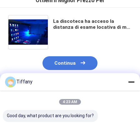
Ottieni Il Miglior Prezzo Per
La discoteca ha acceso la
distanza di esame locativa di m2
250*250mm 40m dei pixel di
Dance Floor 43222
Continua
Tiffany
Prodotti Raccomandati
4:23 AM
Good day, what product are you looking for?