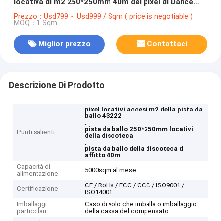
locativa di m2 250*250mm 40m dei pixel di Dance
Floor 43222
Prezzo：Usd799 ~ Usd999 / Sqm ( price is negotiable )
MOQ：1 Sqm
Miglior prezzo
Contattaci
Descrizione Di Prodotto
pixel locativi accesi m2 della pista da
ballo 43222
,
pista da ballo 250*250mm locativi
Punti salienti
della discoteca
,
pista da ballo della discoteca di
affitto 40m
Capacità di
5000sqm al mese
alimentazione
CE / RoHs / FCC / CCC / ISO9001 /
Certificazione
ISO14001
Imballaggi
Caso di volo che imballa o imballaggio
particolari
della cassa del compensato