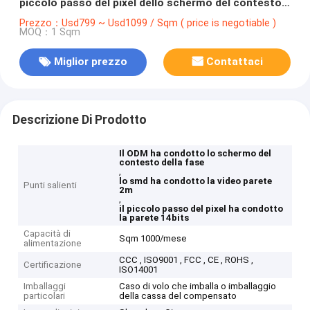
piccolo passo del pixel dello schermo del contesto
della fase la video
Prezzo：Usd799 ~ Usd1099 / Sqm ( price is negotiable )
MOQ：1 Sqm
Miglior prezzo
Contattaci
Descrizione Di Prodotto
Il ODM ha condotto lo schermo del
contesto della fase
,
lo smd ha condotto la video parete
Punti salienti
2m
,
il piccolo passo del pixel ha condotto
la parete 14bits
Capacità di
Sqm 1000/mese
alimentazione
CCC , ISO9001 , FCC , CE , ROHS ,
Certificazione
ISO14001
Imballaggi
Caso di volo che imballa o imballaggio
particolari
della cassa del compensato