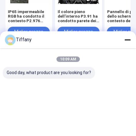
IP65 impermeabile
Il colore pieno
Pannello di pa
RGB ha condotto il
dell'interno P3.91 ha
dello schermo 
contesto P2.976
condotto parete dei
contesto della
P3.91 P4.81 della
pixel del FCC 64x64
di P3.91 HD L
fase del pannello
dello schermo del
video 3.91mm
Miglior prezzo
Miglior prezzo
Miglior pr
contesto della fase
dell'interno
Tiffany
la video
Casa
Circa noi
Contattaci
Desktop Site
10:09 AM
Mappa del sito
Privacy Policy
Qualità
Esposizione di LED locativa
Fabbrica cinese.Copyright ©
Good day, what product are you looking for?
2026 Shenzhen Longdaled Co.,Ltd. All Rights Reserved.
Casa
Prodotti
Video