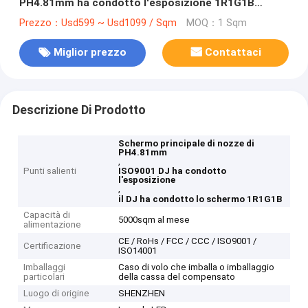
PH4.81mm ha condotto l'esposizione 1R1G1B
ISO9001
Prezzo：Usd599 ~ Usd1099 / Sqm
MOQ：1 Sqm
Miglior prezzo
Contattaci
Descrizione Di Prodotto
Schermo principale di nozze di
PH4.81mm
,
Punti salienti
ISO9001 DJ ha condotto
l'esposizione
,
il DJ ha condotto lo schermo 1R1G1B
Capacità di
5000sqm al mese
alimentazione
CE / RoHs / FCC / CCC / ISO9001 /
Certificazione
ISO14001
Imballaggi
Caso di volo che imballa o imballaggio
particolari
della cassa del compensato
Luogo di origine
SHENZHEN