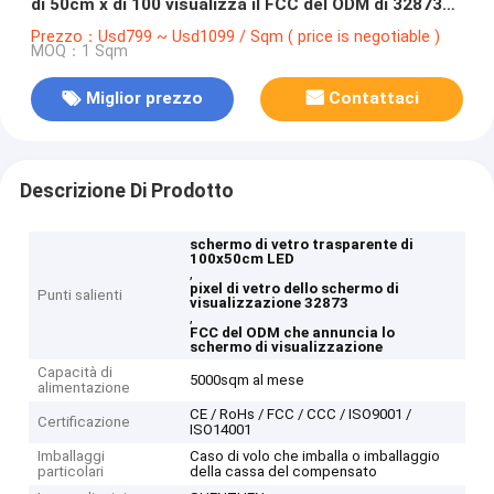
di 50cm x di 100 visualizza il FCC del ODM di 32873
pixel
Prezzo：Usd799 ~ Usd1099 / Sqm ( price is negotiable )
MOQ：1 Sqm
Miglior prezzo
Contattaci
Descrizione Di Prodotto
schermo di vetro trasparente di
100x50cm LED
,
pixel di vetro dello schermo di
Punti salienti
visualizzazione 32873
,
FCC del ODM che annuncia lo
schermo di visualizzazione
Capacità di
5000sqm al mese
alimentazione
CE / RoHs / FCC / CCC / ISO9001 /
Certificazione
ISO14001
Imballaggi
Caso di volo che imballa o imballaggio
particolari
della cassa del compensato