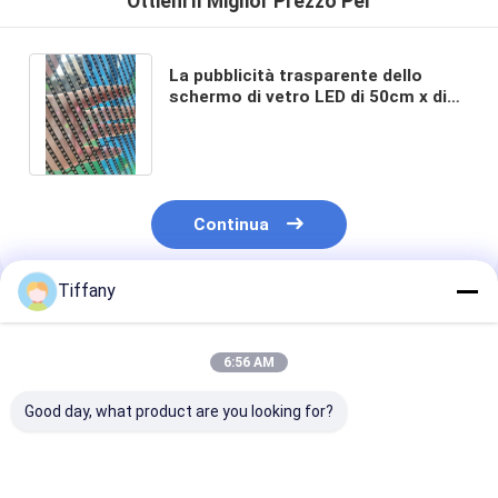
Ottieni Il Miglior Prezzo Per
La pubblicità trasparente dello
schermo di vetro LED di 50cm x di
100 visualizza il FCC del ODM di
32873 pixel
Continua
Tiffany
Prodotti Raccomandati
6:56 AM
Good day, what product are you looking for?