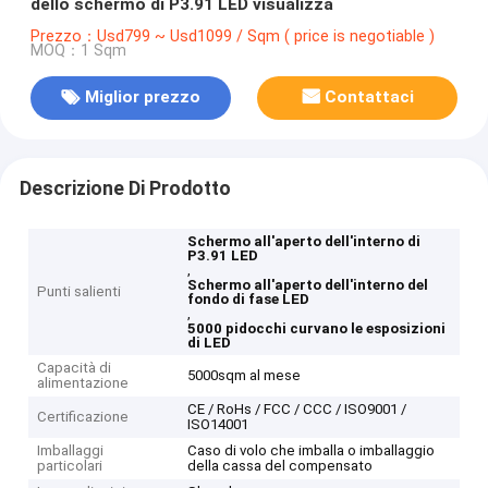
dello schermo di P3.91 LED visualizza
Prezzo：Usd799 ~ Usd1099 / Sqm ( price is negotiable )
MOQ：1 Sqm
Miglior prezzo
Contattaci
Descrizione Di Prodotto
Schermo all'aperto dell'interno di
P3.91 LED
,
Schermo all'aperto dell'interno del
Punti salienti
fondo di fase LED
,
5000 pidocchi curvano le esposizioni
di LED
Capacità di
5000sqm al mese
alimentazione
CE / RoHs / FCC / CCC / ISO9001 /
Certificazione
ISO14001
Imballaggi
Caso di volo che imballa o imballaggio
particolari
della cassa del compensato