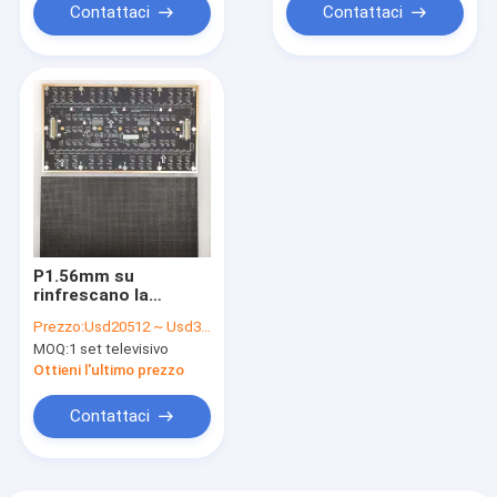
Contattaci
Contattaci
P1.56mm su
rinfrescano la
risoluzione 3840Hz
Prezzo:
Usd20512 ~ Usd31550 / Set ( price is negotiable )
600*337.5mm di Rate
MOQ:
1 set televisivo
Led Display Cabinet
High
Ottieni l'ultimo prezzo
Contattaci