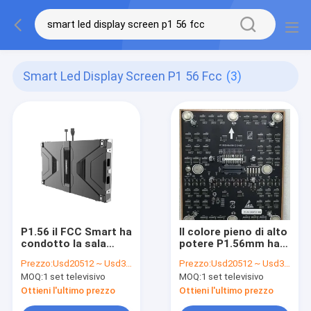
Smart Led Display Screen P1 56 Fcc
(3)
P1.56 il FCC Smart ha
Il colore pieno di alto
condotto la sala
potere P1.56mm ha
riunioni dello
condotto il modulo
Prezzo:
Usd20512 ~ Usd31550 / Set ( price is negotiable )
Prezzo:
Usd20512 ~ Usd31550 / Set ( price is negotiable )
schermo di
216in
MOQ:
1 set televisivo
MOQ:
1 set televisivo
visualizzazione 300 a
dell'esposizione
500nit
135in
Ottieni l'ultimo prezzo
Ottieni l'ultimo prezzo