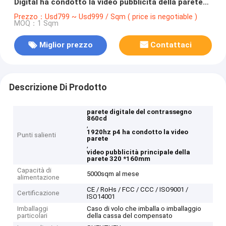
Digital ha condotto la video pubblicità della parete
320 *160mm
Prezzo：Usd799 ~ Usd999 / Sqm ( price is negotiable )
MOQ：1 Sqm
Miglior prezzo
Contattaci
Descrizione Di Prodotto
parete digitale del contrassegno
860cd
,
1920hz p4 ha condotto la video
Punti salienti
parete
,
video pubblicità principale della
parete 320 *160mm
Capacità di
5000sqm al mese
alimentazione
CE / RoHs / FCC / CCC / ISO9001 /
Certificazione
ISO14001
Imballaggi
Caso di volo che imballa o imballaggio
particolari
della cassa del compensato