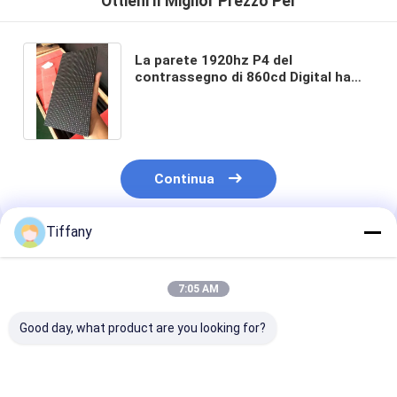
Ottieni Il Miglior Prezzo Per
La parete 1920hz P4 del
contrassegno di 860cd Digital ha
condotto la video pubblicità della
parete 320 *160mm
Continua
Tiffany
Prodotti Raccomandati
7:05 AM
Good day, what product are you looking for?