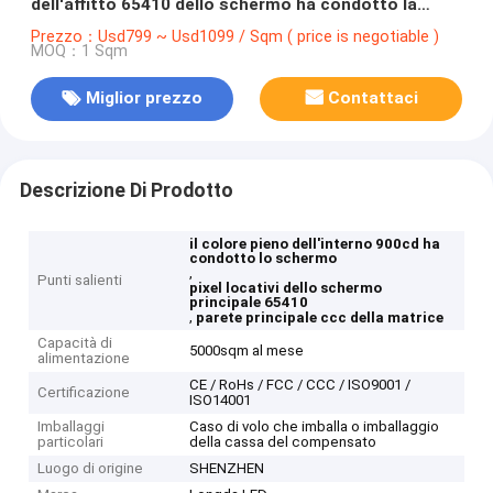
dell'affitto 65410 dello schermo ha condotto la
parete ccc della matrice
Prezzo：Usd799 ~ Usd1099 / Sqm ( price is negotiable )
MOQ：1 Sqm
Miglior prezzo
Contattaci
Descrizione Di Prodotto
il colore pieno dell'interno 900cd ha
condotto lo schermo
,
Punti salienti
pixel locativi dello schermo
principale 65410
,
parete principale ccc della matrice
Capacità di
5000sqm al mese
alimentazione
CE / RoHs / FCC / CCC / ISO9001 /
Certificazione
ISO14001
Imballaggi
Caso di volo che imballa o imballaggio
particolari
della cassa del compensato
Luogo di origine
SHENZHEN