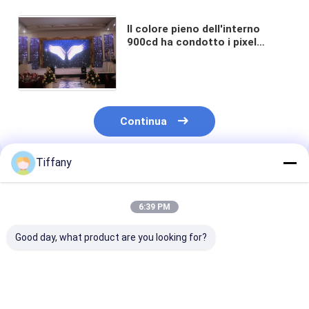
Il colore pieno dell'interno
900cd ha condotto i pixel
dell'affitto 65410 dello schermo
ha condotto la parete ccc della
matrice
Continua
Tiffany
Prodotti Raccomandati
6:39 PM
Good day, what product are you looking for?