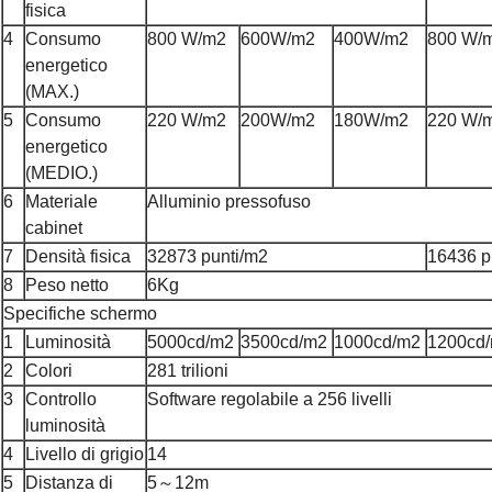
fisica
4
Consumo
800 W/m2
600W/m2
400W/m2
800 W/
energetico
(MAX.)
5
Consumo
220 W/m2
200W/m2
180W/m2
220 W/
energetico
(MEDIO.)
6
Materiale
Alluminio pressofuso
cabinet
7
Densità fisica
32873 punti/m2
16436 p
8
Peso netto
6Kg
Specifiche schermo
1
Luminosità
5000cd/m2
3500cd/m2
1000cd/m2
1200cd
2
Colori
281 trilioni
3
Controllo
Software regolabile a 256 livelli
luminosità
4
Livello di grigio
14
5
Distanza di
5～12m