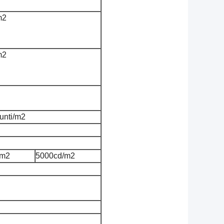
m2
m2
unti/m2
/m2
5000cd/m2