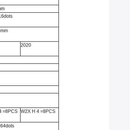
mm
6dots
5mm
2020
4 =8PCS
W2X H 4 =8PCS
64dots