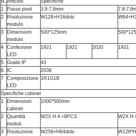
N.
Articolo
Specifiche
1
Passo pixel
3.9-7.8mm
7.8-7.8
2
Risoluzione
W128×H16dots
W64×H1
modulo
3
Dimensioni
500*125mm
500*12
modulo
4
Confezione
1921
1921
2020
1921
LED
5
Grado IP
43
6
IC
2038
7
Composizione
1R1G1B
LED
Specifiche cabinet
1
Dimensioni
1000*500mm
cabinet
2
Quantità
W2X H 4 =8PCS
W2X H 
moduli
3
Risoluzione
W256×H64dots
W128*H