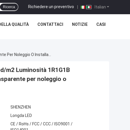
Richiedere un preventivo
|
Italian
Ricerca
ELLA QUALITÀ
CONTATTACI
NOTIZIE
CASI
Longda 3840Hz Tasso Di Aggiornamento 5000cd/m2 Luminosità 1R1G1B Composizione A LED Schermo A LED In Vetro Trasparente Per Noleggio O Installazione Fissa
cd/m2 Luminosità 1R1G1B
asparente per noleggio o
SHENZHEN
Longda LED
CE / RoHs / FCC / CCC / ISO9001 /
ISO14001