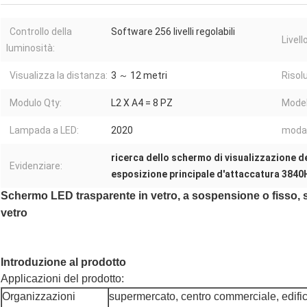
Controllo della
Software 256 livelli regolabili
Livello
luminosità:
Visualizza la distanza:
3 ～ 12 metri
Risolu
Modulo Qty:
L2 X A4 = 8 PZ
Model
Lampada a LED:
2020
modal
ricerca dello schermo di visualizzazione d
Evidenziare:
esposizione principale d'attaccatura 3840
Schermo LED trasparente in vetro, a sospensione o fisso, so
vetro
Introduzione al prodotto
Applicazioni del prodotto:
Organizzazioni
supermercato, centro commerciale, edifici