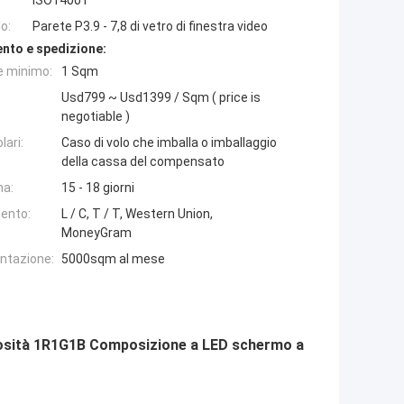
o:
Parete P3.9 - 7,8 di vetro di finestra video
nto e spedizione:
e minimo:
1 Sqm
Usd799 ~ Usd1399 / Sqm ( price is
negotiable )
lari:
Caso di volo che imballa o imballaggio
della cassa del compensato
na:
15 - 18 giorni
ento:
L / C, T / T, Western Union,
MoneyGram
entazione:
5000sqm al mese
sità 1R1G1B Composizione a LED schermo a