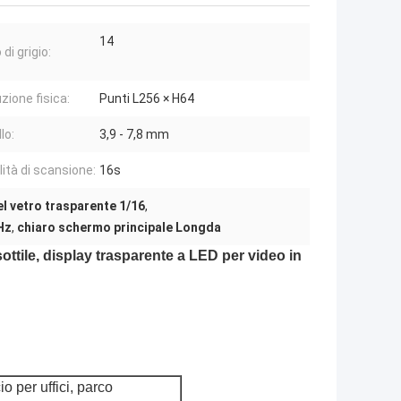
14
 di grigio:
zione fisica:
Punti L256 × H64
lo:
3,9 - 7,8 mm
ità di scansione:
16s
el vetro trasparente 1/16
,
Hz
,
chiaro schermo principale Longda
ttile, display trasparente a LED per video in
o per uffici, parco