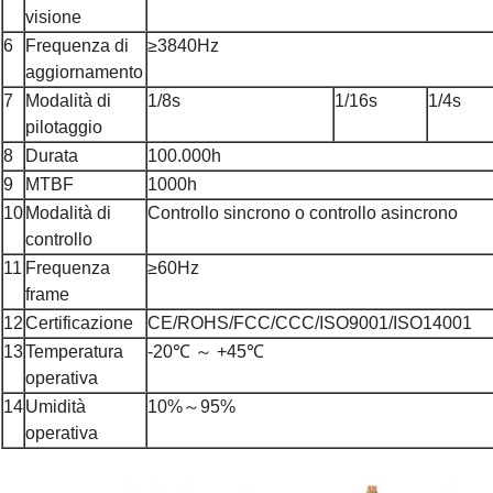
visione
6
Frequenza di
≥3840Hz
aggiornamento
7
Modalità di
1/8s
1/16s
1/4s
pilotaggio
8
Durata
100.000h
9
MTBF
1000h
10
Modalità di
Controllo sincrono o controllo asincrono
controllo
11
Frequenza
≥60Hz
frame
12
Certificazione
CE/ROHS/FCC/CCC/ISO9001/ISO14001
13
Temperatura
-20℃ ～ +45℃
operativa
14
Umidità
10%～95%
operativa