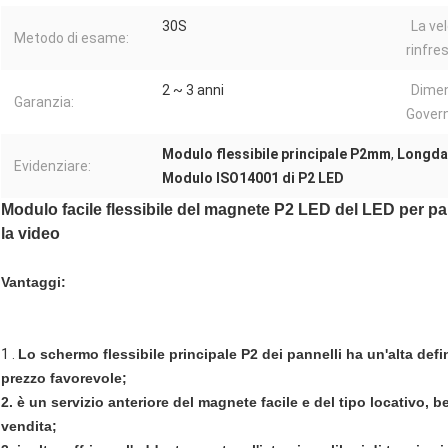
30S
La vel
Metodo di esame:
rinfre
2 ~ 3 anni
Dimen
Garanzia:
Govern
Modulo flessibile principale P2mm
,
Longda 
Evidenziare:
Modulo ISO14001 di P2 LED
Modulo facile flessibile del magnete P2 LED del LED per par
la video
Vantaggi:
1 .
Lo schermo flessibile principale P2 dei pannelli ha un'alta def
prezzo favorevole;
2. è un servizio anteriore del magnete facile e del tipo locativo, 
vendita;