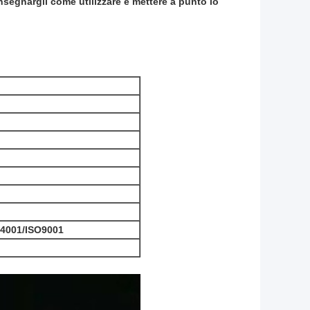
 insegnargli come utilizzare e mettere a punto lo
4001/ISO9001