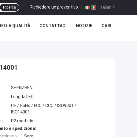
Richiedere un preventivo
|
Italian
Ricerca
ELLA QUALITÀ
CONTATTACI
NOTIZIE
CASI
O14001
SHENZHEN
Longda LED
CE / RoHs / FCC / CCC / ISO9001 /
ISO14001
o:
P2 morbido
nto e spedizione:
e minimo:
1 Sqm