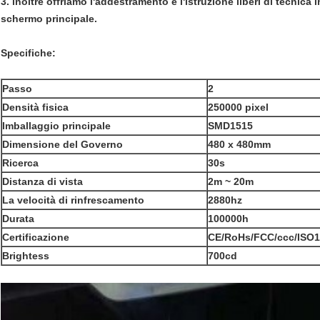
3. inoltre offriamo l'addestramento e l'istruzione liberi di tecnica
schermo principale.
Specifiche:
Passo
2
Densità fisica
250000 pixel
Imballaggio principale
SMD1515
Dimensione del Governo
480 x 480mm
Ricerca
30s
Distanza di vista
2m ~ 20m
La velocità di rinfrescamento
2880hz
Durata
100000h
Certificazione
CE/RoHs/FCC/ccc/ISO1
Brightess
700cd