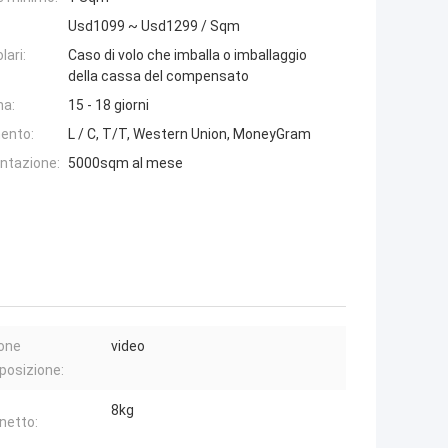
Usd1099 ~ Usd1299 / Sqm
lari:
Caso di volo che imballa o imballaggio
della cassa del compensato
na:
15 - 18 giorni
ento:
L / C, T/T, Western Union, MoneyGram
entazione:
5000sqm al mese
one
video
sposizione:
8kg
netto: