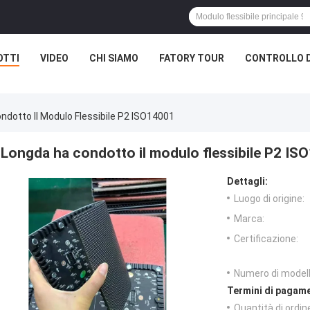
OTTI
VIDEO
CHI SIAMO
FATORY TOUR
CONTROLLO D
ndotto Il Modulo Flessibile P2 ISO14001
Longda ha condotto il modulo flessibile P2 IS
Dettagli:
Luogo di origine:
Marca:
Certificazione:
Numero di modell
Termini di pagame
Quantità di ordin