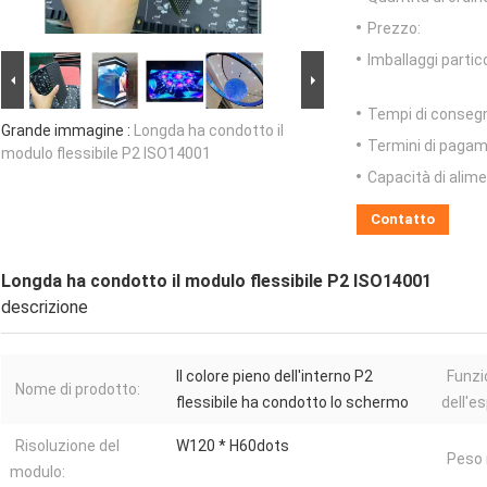
Prezzo:
Imballaggi partico
Tempi di conseg
Grande immagine :
Longda ha condotto il
Termini di pagam
modulo flessibile P2 ISO14001
Capacità di alim
Contatto
Longda ha condotto il modulo flessibile P2 ISO14001
descrizione
Il colore pieno dell'interno P2
Funzi
Nome di prodotto:
flessibile ha condotto lo schermo
dell'e
Risoluzione del
W120 * H60dots
Peso 
modulo: