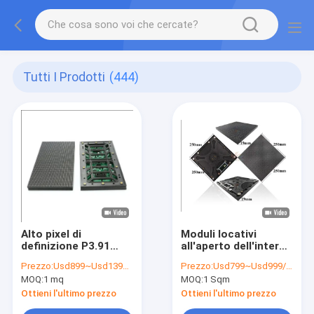
Tutti I Prodotti
(444)
Alto pixel di
Moduli locativi
definizione P3.91
all'aperto dell'interno
64*64 di SMD LED del
P3.91 dello schermo
Prezzo:
Usd899~Usd1399/Sqm ( price is negotiable )
Prezzo:
Usd799~Usd999/Sqm( Price is negotiable)
modulo dell'interno
del LED per il fondo di
MOQ:
1 mq
MOQ:
1 Sqm
dello schermo
fase di produzione di
avoirdupois
Ottieni l'ultimo prezzo
Ottieni l'ultimo prezzo