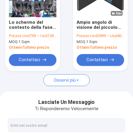
Chi siamo
Fatory Tour
Lo schermo del
Ampio angolo di
contesto della fase
visione del piccolo
Controllo della qualità
di P3.91 LED
del pixel P2.5 di LED
Prezzo:
Usd799 ~ Usd1399 / Sqm ( price is negotiable )
Prezzo:
Usd2999 ~ Usd4099 / Sqm ( Price is negotiable )
immagine viva
dell'esposizione
MOQ:
1 Sqm
MOQ:
1 Sqm
dell'alluminio
schermo dell'interno
Contattaci
250X250mm della
di colore pieno LED
Ottieni l'ultimo prezzo
Ottieni l'ultimo prezzo
pressofusione chiara
video
Notizie
Contattaci
Contattaci
Casi
Osservi più
Esposizione di LED locativa
Lasciate Un Messaggio
Ti Risponderemo Velocemente
esposizione di LED curva
Piccola esposizione di LED del pixel