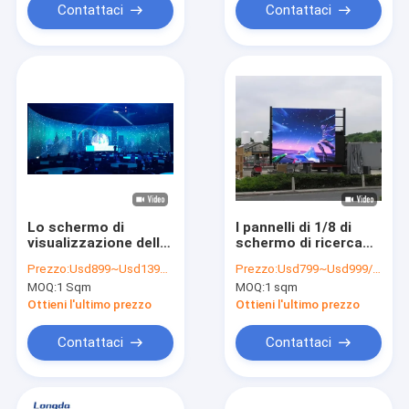
Contattaci
Contattaci
Lo schermo di
I pannelli di 1/8 di
visualizzazione della
schermo di ricerca
parete di HD LED
P5 LED
Prezzo:
Usd899~Usd1399/Sqm ( price is negotiable )
Prezzo:
Usd799~Usd999/Sqm( Price is negotiable)
P3.91 locativo ha
impermeabilizzano la
MOQ:
1 Sqm
MOQ:
1 sqm
curvato
visualizzazione di
l'esposizione di LED
IP65 320x160mm il
Ottieni l'ultimo prezzo
Ottieni l'ultimo prezzo
per la fase della
RGB LED
chiesa di nozze
Contattaci
Contattaci