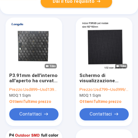
Dai il tuo requisito
P3.91mm dell'interno
Schermo di
all'aperto ha curvato
visualizzazione
il LED per
dell'interno del LED
Prezzo:
Usd899~Usd1399/Sqm ( price is negotiable )
Prezzo:
Usd799~Usd999/Sqm( Price is negotiable)
visualizzare l'alta
SMD2121 del modulo
MOQ:
1 Sqm
MOQ:
1 Sqm
luminosità
di matrice di colore
impermeabile IP65
pieno LED
Ottieni l'ultimo prezzo
Ottieni l'ultimo prezzo
192x192mm
64x64pixel P3
Contattaci
Contattaci