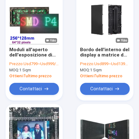
Moduli all'aperto
Bordo dell'interno del
dell'esposizione di
display a matrice del
LED di colore pieno di
pixel LED del modulo
Prezzo:
Usd799~Usd999/Sqm( Price is negotiable)
Prezzo:
Usd899~Usd1399/Sqm ( price is negotiable )
P4 SMD modulo dello
P3.91 64X64 dello
MOQ:
1 Sqm
MOQ:
1 Sqm
schermo
schermo di SMD LED
256X128mm/di
Ottieni l'ultimo prezzo
Ottieni l'ultimo prezzo
320X160mm LED
Contattaci
Contattaci
Casa
Prodotti
Video