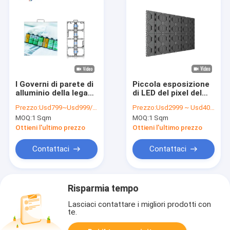
I Governi di parete di
Piccola esposizione
alluminio della lega
di LED del pixel del
LED dell'armadietto
passo fine
Prezzo:
Usd799~Usd999/Sqm( Price is negotiable )
Prezzo:
Usd2999 ~ Usd4099 / Sqm ( Price is negotiable )
di esposizione del
dell'interno di SMD
MOQ:
1 Sqm
MOQ:
1 Sqm
LED della
600nits 1000cd/m2
pressofusione
per la radiodiffusione
Ottieni l'ultimo prezzo
Ottieni l'ultimo prezzo
250mm x 250mm
Contattaci
Contattaci
Risparmia tempo
Lasciaci contattare i migliori prodotti con
te.