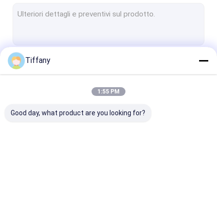
Il colore pieno dell'interno ha condotto l'esposizione
Video pareti all'aperto del LED
Armadietto di esposizione del LED
Tiffany
Continua
Schermo di nozze LED
Schermo di visualizzazione della finestra del LED
1:55 PM
Le Nostre Categorie
Schermo LED sullo sfondo del palco
Good day, what product are you looking for?
Modulo dello schermo del LED
Modulo flessibile del LED
LED Dance Floor
Esposizione di LED
esposizione di LED
Piccola esposi
Schermo di vetro trasparente del LED
locativa
curva
di LED del pixe