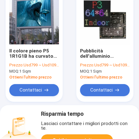
Il colore pieno P5
Pubblicità
1R1G1B ha curvato
dell'alluminio
angolo di visione
dell'interno della
Prezzo:
Usd799 ~ Usd1099 / Sqm ( price is negotiable )
Prezzo:
Usd799 ~ Usd1099 / Sqm ( price is negotiable )
all'aperto principale
pressofusione
MOQ:
1 Sqm
MOQ:
1 Sqm
SMD3528
dell'esposizione di
dell'esposizione il
LED di colore pieno
Ottieni l'ultimo prezzo
Ottieni l'ultimo prezzo
grande
P3 192x192mm
Contattaci
Contattaci
Risparmia tempo
Lasciaci contattare i migliori prodotti con
te.