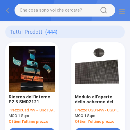
Tutti I Prodotti
(444)
Ricerca dell'interno
Modulo all'aperto
P2.5 SMD2121
dello schermo del
3840Hz del modulo
modulo 256x128mm
Prezzo:
Usd799 ~ Usd1399 / Sqm ( price is negotiable )
Prezzo:
USD1499 - USD1999 / Sqm ( price is negotiable )
1/24 dell'esposizione
LED dell'esposizione
MOQ:
1 Sqm
MOQ:
1 Sqm
di LED di colore pieno
di LED di P4 SMD
Ottieni l'ultimo prezzo
Ottieni l'ultimo prezzo