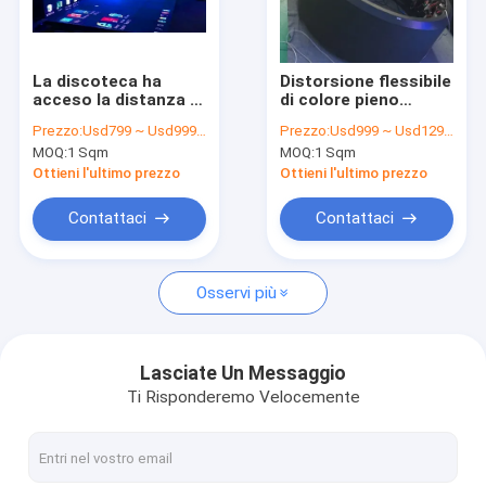
Chi siamo
Fatory Tour
La discoteca ha
Distorsione flessibile
acceso la distanza di
di colore pieno
Controllo della qualità
esame locativa di m2
700cd/m2 del modulo
Prezzo:
Usd799 ~ Usd999 / Sqm ( price is negotiable )
Prezzo:
Usd999 ~ Usd1299 / Sqm ( price is negotiable )
250*250mm 40m dei
di P4 RGB IP43 LED
MOQ:
1 Sqm
MOQ:
1 Sqm
pixel di Dance Floor
anti
Contattaci
43222
Ottieni l'ultimo prezzo
Ottieni l'ultimo prezzo
Notizie
Contattaci
Contattaci
Casi
Osservi più
Esposizione di LED locativa
Lasciate Un Messaggio
Ti Risponderemo Velocemente
esposizione di LED curva
Piccola esposizione di LED del pixel