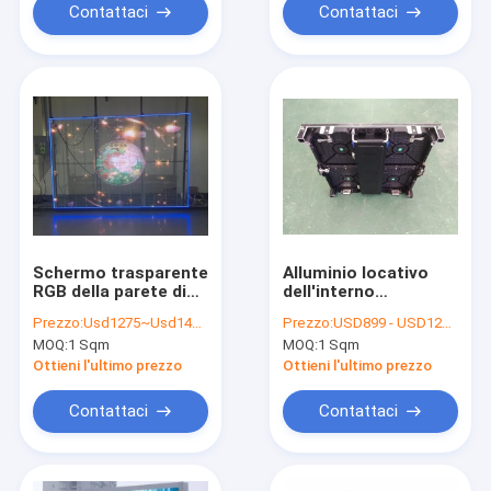
Contattaci
Contattaci
Schermo trasparente
Alluminio locativo
RGB della parete di
dell'interno
AC85V LED il video ha
500mmx500mm della
Prezzo:
Usd1275~Usd1475/Sqm
Prezzo:
USD899 - USD1299 / Sqm ( price is negotiable )
condotto lo schermo
pressofusione
MOQ:
1 Sqm
MOQ:
1 Sqm
di visualizzazione
dell'armadietto di
della finestra
esposizione del LED
Ottieni l'ultimo prezzo
Ottieni l'ultimo prezzo
P4.81
Contattaci
Contattaci