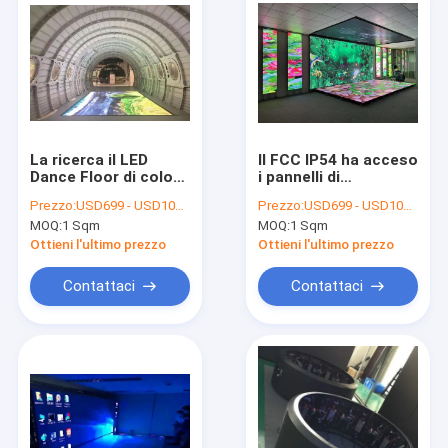
La ricerca il LED
Il FCC IP54 ha acceso
Dance Floor di colore
i pannelli di
pieno 1/10 visualizza
pavimento del LED
Prezzo:
USD699 - USD1099 / Sqm ( price is negotiable )
Prezzo:
USD699 - USD1099 / Sqm ( price is negotiable )
i punti m2 di
65410 pixel di m2
MOQ:
1 Sqm
MOQ:
1 Sqm
W40*H40dots 25600
8192 dei punti per il
concerto
Ottieni l'ultimo prezzo
Ottieni l'ultimo prezzo
Contattaci
Contattaci
Casa
Prodotti
Video