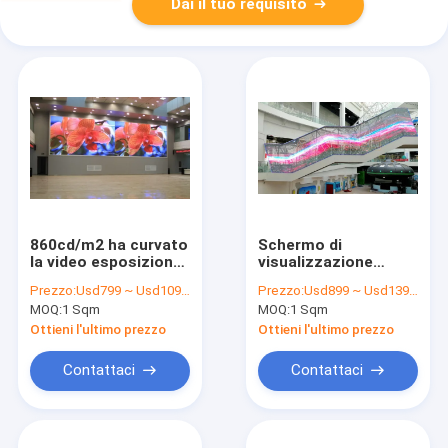
Dai il tuo requisito
860cd/m2 ha curvato
Schermo di
la video esposizione
visualizzazione
196V del
trasparente del
Prezzo:
Usd799 ~ Usd1099 / Sqm ( price is negotiable )
Prezzo:
Usd899 ~ Usd1399 / Sqm ( price is negotiable )
contrassegno della
negozio SMD1921
MOQ:
1 Sqm
MOQ:
1 Sqm
parete LED Digital a
1000x500mm parete
264V
di vetro di /M2 di
Ottieni l'ultimo prezzo
Ottieni l'ultimo prezzo
32789 punti video
Contattaci
Contattaci