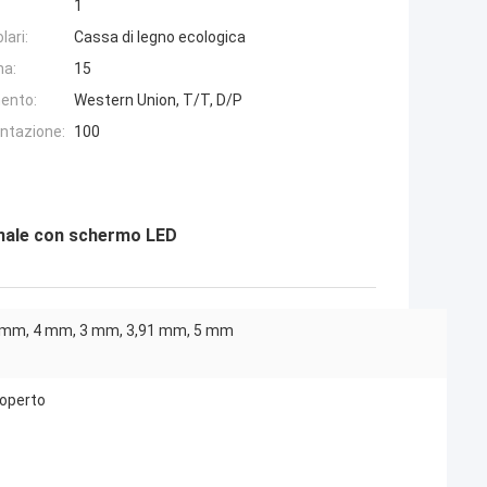
1
lari:
Cassa di legno ecologica
na:
15
ento:
Western Union, T/T, D/P
entazione:
100
onale con schermo LED
 mm, 4 mm, 3 mm, 3,91 mm, 5 mm
coperto