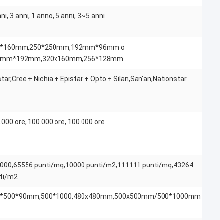
ni, 3 anni, 1 anno, 5 anni, 3~5 anni
0*160mm,250*250mm,192mm*96mm o
2mm*192mm,320x160mm,256*128mm
star,Cree + Nichia + Epistar + Opto + Silan,San'an,Nationstar
.000 ore, 100.000 ore, 100.000 ore
000,65556 punti/mq,10000 punti/m2,111111 punti/mq,43264
ti/m2
0*500*90mm,500*1000,480x480mm,500x500mm/500*1000mm