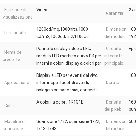
Funzione di
Video
2 an
Garanzia:
visualizzazione:
1200cd/mq,1000nits,1000
Dimensioni
16
Luminosità:
cd/m2,1000cd/m2,1100cd
del modulo:
19
Pannello display video a LED,
Circuito
Epi
Nome del
modulo LED morbido curvo P4 per
integrato
prodotto:
interni a colori, display a colori per
principale:
Display a LED per eventi dal vivo,
100
Applicazione:
interni, spettacoli di eventi,
Durata:
noleggio palcoscenici, concerti
A colori, a colori, 1R1G1B
Densità
160
Colore:
dei pixel:
pun
Modalità di
Scansione 1/32, scansione 1/22,
Dimensioni
50
scansione:
1/13, 1/4S
del mobile: