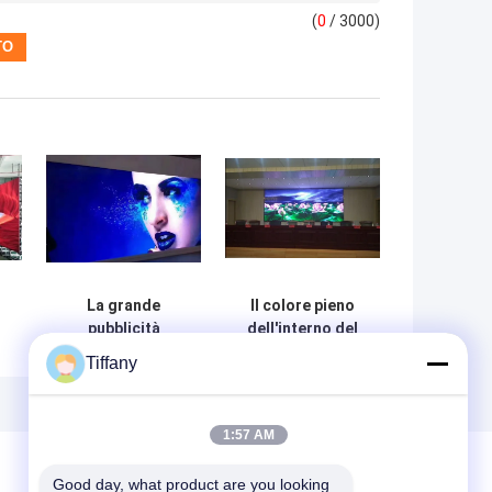
(
0
/ 3000)
La grande
Il colore pieno
pubblicità
dell'interno del
principale
quadrato
Tiffany
d
dell'interno
variopinto di
commerciale
Longda principale
s
P1.875 scherma
visualizza
1:57 AM
48 x 48cm 600cd
64*64cm 160000
pixel
Good day, what product are you looking 