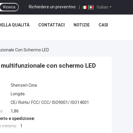
Richiedere un preventivo
|
Italian
Ricerca
ELLA QUALITÀ
CONTATTACI
NOTIZIE
CASI
unzionale Con Schermo LED
a multifunzionale con schermo LED
Shenzen Cina
Longda
CE/ RoHs/ FCC/ CCC/ ISO9001/ ISO14001
o:
1,86
nto e spedizione:
e minimo:
1