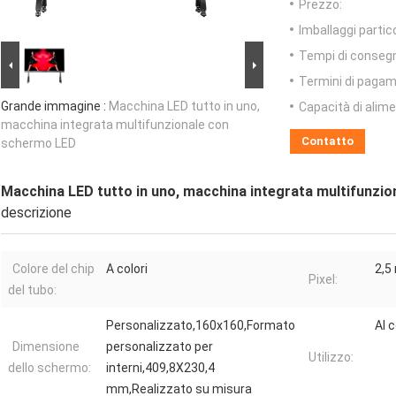
Prezzo:
Imballaggi partico
Tempi di conseg
Termini di pagam
Grande immagine :
Macchina LED tutto in uno,
Capacità di alim
macchina integrata multifunzionale con
Contatto
schermo LED
Macchina LED tutto in uno, macchina integrata multifunzi
descrizione
Colore del chip
A colori
2,5
Pixel:
del tubo:
Personalizzato,160x160,Formato
Al 
Dimensione
personalizzato per
Utilizzo:
dello schermo:
interni,409,8X230,4
mm,Realizzato su misura