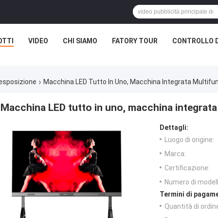
OTTI
VIDEO
CHI SIAMO
FATORY TOUR
CONTROLLO D
l'esposizione
Macchina LED Tutto In Uno, Macchina Integrata Multif
Macchina LED tutto in uno, macchina integrat
Dettagli:
Luogo di origine:
Marca:
Certificazione:
Numero di modell
Termini di pagame
Quantità di ordin