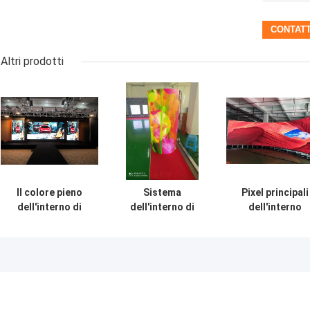
Altri prodotti
Il colore pieno
Sistema
Pixel principali
dell'interno di
dell'interno di
dell'interno
Longda ha
Novastar dello
portatili dello
condotto
schermo di
schermo 700c
l'esposizione
visualizzazione
250000 del
P3.91 che
del LED di colore
tabellone 1/24
annuncia la video
pieno del modulo
ultra leggeri
parete
molle